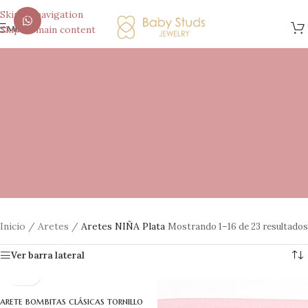
Skip to navigation
menú
Skip to main content
Inicio
/
Aretes
/
Aretes NIÑA Plata
Mostrando 1–16 de 23 resultados
Ver barra lateral
arete bombitas clásicas tornillo