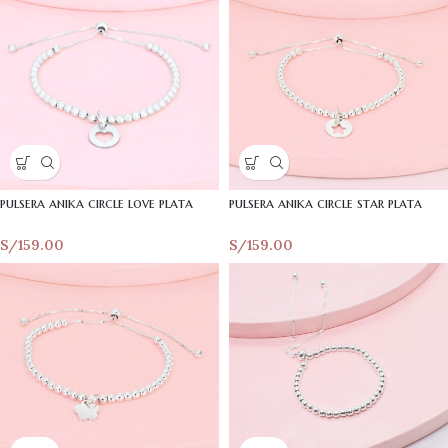
pulsera anika circle love plata
pulsera anika circle star plata
S/
159.00
S/
159.00