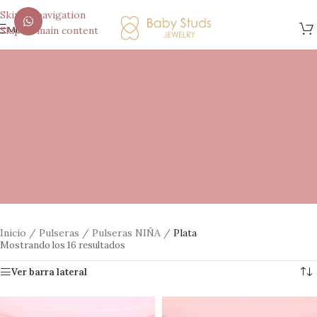
Skip to navigation
menú
Skip to main content
Inicio
/
Pulseras
/
Pulseras NIÑA
/
Plata
Mostrando los 16 resultados
Ver barra lateral