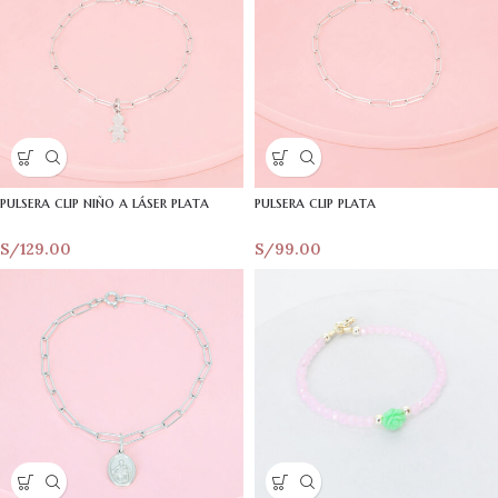
pulsera clip niño a láser plata
pulsera clip plata
S/
129.00
S/
99.00