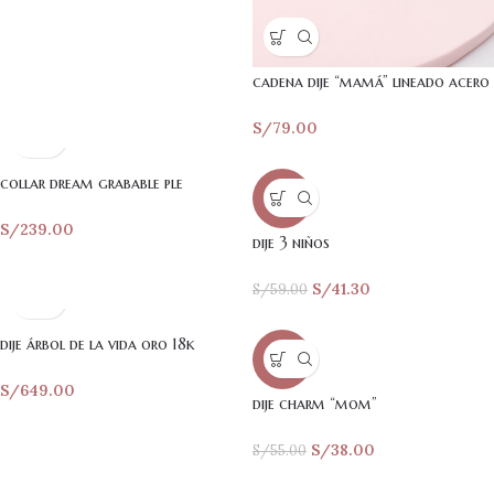
cadena dije “mamá” lineado acero
S/
79.00
collar dream grabable ple
-30%
S/
239.00
dije 3 niños
S/
41.30
S/
59.00
dije árbol de la vida oro 18k
-31%
S/
649.00
dije charm “mom”
S/
38.00
S/
55.00