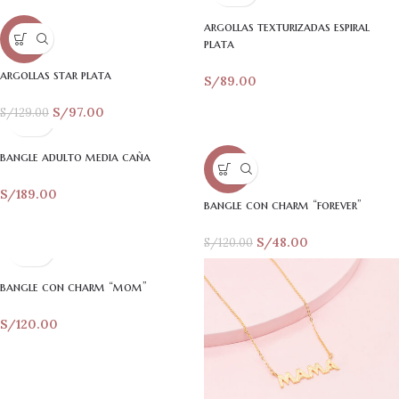
argollas texturizadas espiral
-25%
plata
argollas star plata
S/
89.00
S/
97.00
S/
129.00
bangle adulto media caña
-60%
S/
189.00
bangle con charm “forever”
S/
48.00
S/
120.00
bangle con charm “mom”
S/
120.00