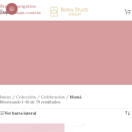
Skip to navigation
menú
Skip to main content
Inicio
/
Colección
/
Celebración
/
Mamá
Mostrando 1–16 de 79 resultados
Ver barra lateral