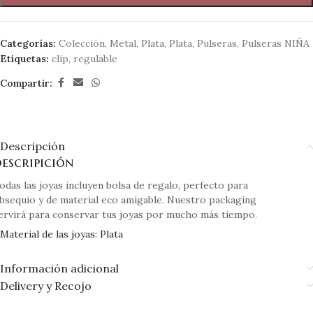
Categorías:
Colección
,
Metal
,
Plata
,
Plata
,
Pulseras
,
Pulseras NIÑA
Etiquetas:
clip
,
regulable
Compartir:
Descripción
escripición
odas las joyas incluyen bolsa de regalo, perfecto para
bsequio y de material eco amigable. Nuestro packaging
ervirá para conservar tus joyas por mucho más tiempo.
Material de las joyas: Plata
Información adicional
Delivery y Recojo