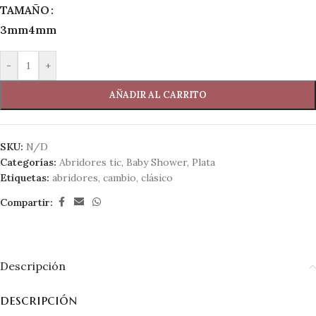
TAMAÑO
3mm
4mm
-
+
AÑADIR AL CARRITO
SKU:
N/D
Categorías:
Abridores tic
,
Baby Shower
,
Plata
Etiquetas:
abridores
,
cambio
,
clásico
Compartir:
Descripción
descripción