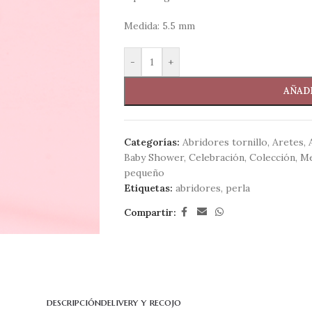
Medida: 5.5 mm
-
+
AÑADI
Categorías:
Abridores tornillo
,
Aretes
,
Baby Shower
,
Celebración
,
Colección
,
Me
pequeño
Etiquetas:
abridores
,
perla
Compartir:
descripción
delivery y recojo