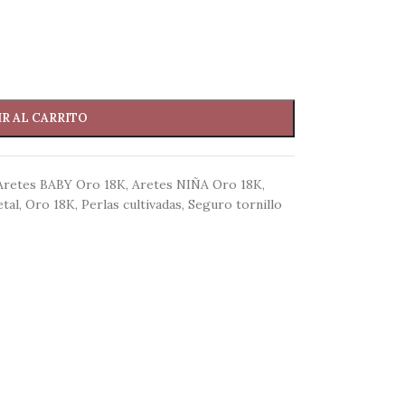
R AL CARRITO
Aretes BABY Oro 18K
,
Aretes NIÑA Oro 18K
,
tal
,
Oro 18K
,
Perlas cultivadas
,
Seguro tornillo