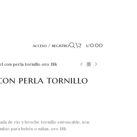
acceso / registro
s/
0.00
el con perla tornillo oro 18k
 con perla tornillo
vada de río y broche tornillo enroscable, son
mbio para bebés o niñas, oro 18k