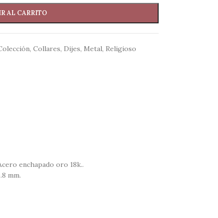
R AL CARRITO
Colección
,
Collares
,
Dijes
,
Metal
,
Religioso
 Acero enchapado oro 18k..
.8 mm.