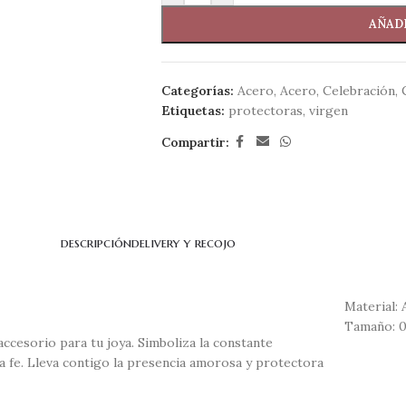
AÑADI
Categorías:
Acero
,
Acero
,
Celebración
,
Etiquetas:
protectoras
,
virgen
Compartir:
descripción
delivery y recojo
Material:
Tamaño: 0
ccesorio para tu joya. Simboliza la constante
a fe. Lleva contigo la presencia amorosa y protectora