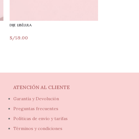
dije libélula
dije medalla san 
S/
59.00
S/
1 229.00
ATENCIÓN AL CLIENTE
Garantía y Devolución
Preguntas frecuentes
Políticas de envío y tarifas
Términos y condiciones