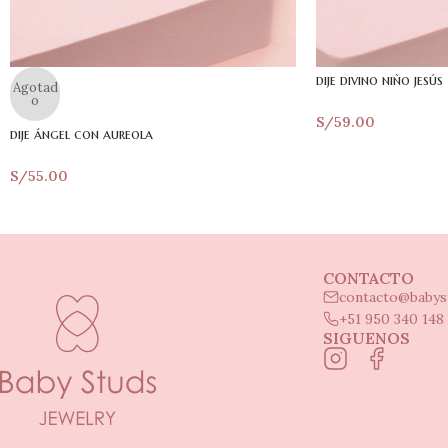
dije divino niño jesús
Agotad
o
S/
59.00
dije ángel con aureola
S/
55.00
CONTACTO
contacto@babys
+51 950 340 148
SIGUENOS