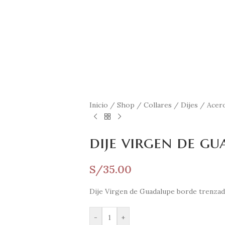
Inicio
/
Shop
/
Collares
/
Dijes
/
Acer
dije virgen de g
S/
35.00
Dije Virgen de Guadalupe borde trenzad
-
+