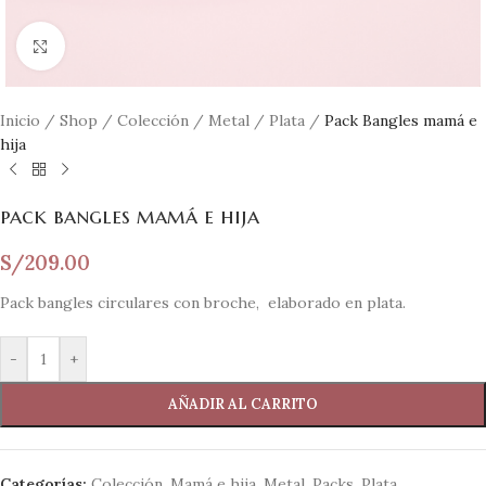
Clic para ampliar
Inicio
/
Shop
/
Colección
/
Metal
/
Plata
/
Pack Bangles mamá e
hija
pack bangles mamá e hija
S/
209.00
Pack bangles circulares con broche, elaborado en plata.
-
+
AÑADIR AL CARRITO
Categorías:
Colección
,
Mamá e hija
,
Metal
,
Packs
,
Plata