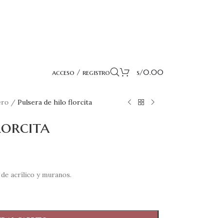
acceso / registro
s/
0.00
ero
/
Pulsera de hilo florcita
lorcita
de acrílico y muranos.