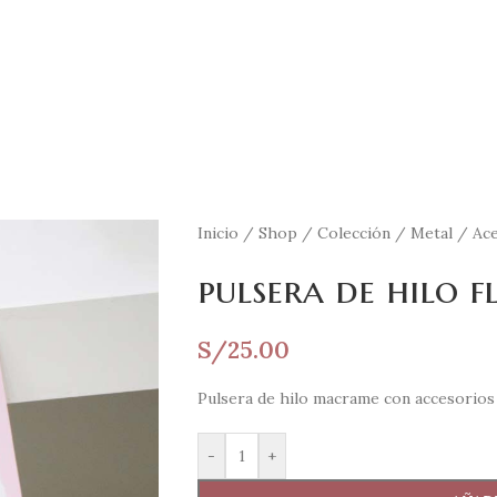
Inicio
/
Shop
/
Colección
/
Metal
/
Ac
pulsera de hilo f
S/
25.00
Pulsera de hilo macrame con accesorios 
-
+