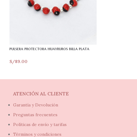
pulsera protector
pulsera protectora huayruros billa plata
S/
59.00
S/
89.00
ATENCIÓN AL CLIENTE
Garantía y Devolución
Preguntas frecuentes
Políticas de envío y tarifas
Términos y condiciones