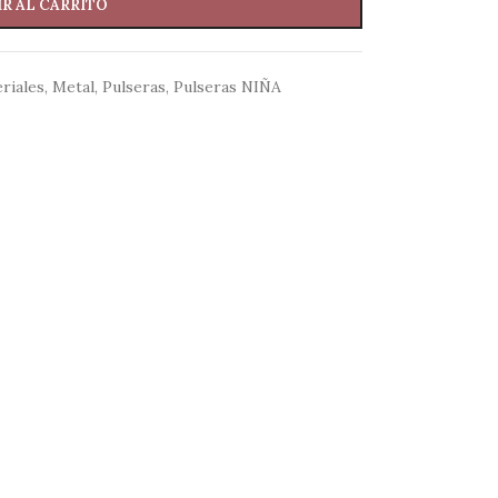
R AL CARRITO
riales
,
Metal
,
Pulseras
,
Pulseras NIÑA